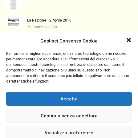
La Nazione 12 Aprile 2018
28 Gennaio, 2020
Umbria Notizie Web 10 Aprile…
Gestisci Consenso Cookie
28 Gennaio, 2020
Per fornire le migliori esperienze, utilizziamo tecnologie come i cookie
per memorizzare e/o accedere alle informazioni del dispositivo. Il
consenso a queste tecnologie ci permetterà di elaborare dati come il
comportamento di navigazione o ID unici su questo sito. Non
acconsentire o ritirare il consenso può influire negativamente su alcune
caratteristiche e funzioni.
Asppi Perugia | 21, Via Del Macello – 06128 Perugia (PG) |
Accetta
C.F. 94032130547 Tel:
075 5004344
|
331 3229988
asppi.perugia@gmail.com
Privacy Policy
-
Cookie Policy
-
Credits
Continua senza accettare
Visualizza preferenze